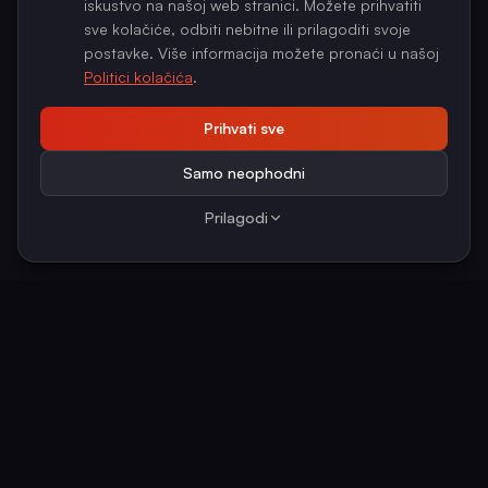
iskustvo na našoj web stranici. Možete prihvatiti
sve kolačiće, odbiti nebitne ili prilagoditi svoje
postavke. Više informacija možete pronaći u našoj
Politici kolačića
.
Prihvati sve
Samo neophodni
Prilagodi
Location
Employment
Krapina, Croatia
Full-time