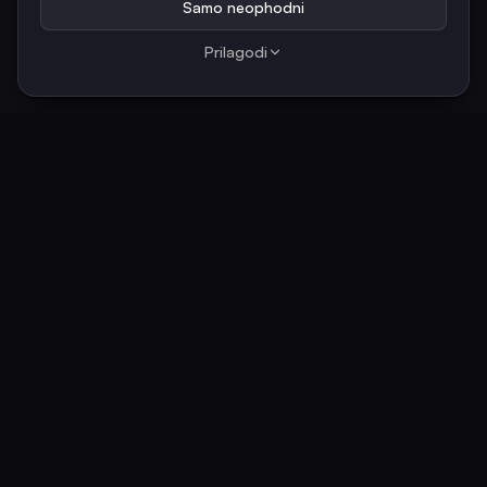
Samo neophodni
Prilagodi
Location
Employment
Croatia
Full-time
Salary
Industry
€800 net / €1,050
Construction & Crafts
gross per month