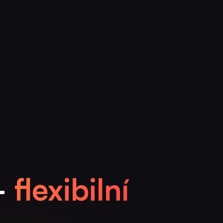
—
flexibilní