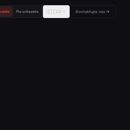
🇨🇿
CZ
Kontaktujte nás
vatele
Pro uchazeče