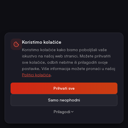
Koristimo kolačiće
Koristimo kolačiće kako bismo poboljšali vaše
iskustvo na našoj web stranici. Možete prihvatiti
sve kolačiće, odbiti nebitne ili prilagoditi svoje
postavke. Više informacija možete pronaći u našoj
Politici kolačića
.
Prihvati sve
Samo neophodni
Prilagodi