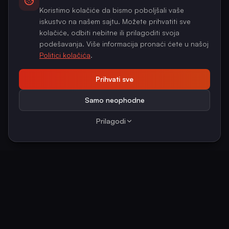
Koristimo kolačiće da bismo poboljšali vaše
iskustvo na našem sajtu. Možete prihvatiti sve
kolačiće, odbiti nebitne ili prilagoditi svoja
podešavanja. Više informacija pronaći ćete u našoj
Politici kolačića
.
Prihvati sve
Samo neophodne
Prilagodi
Prosečno vreme odgovora:
unutar 24 sata
Besplatna procena potreba