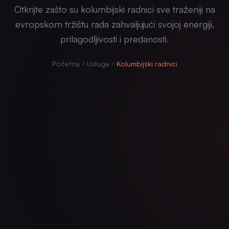
Otkrijte zašto su kolumbijski radnici sve traženiji na
evropskom tržištu rada zahvaljujući svojoj energiji,
prilagodljivosti i predanosti.
Početna
Usluge
Kolumbijski radnici