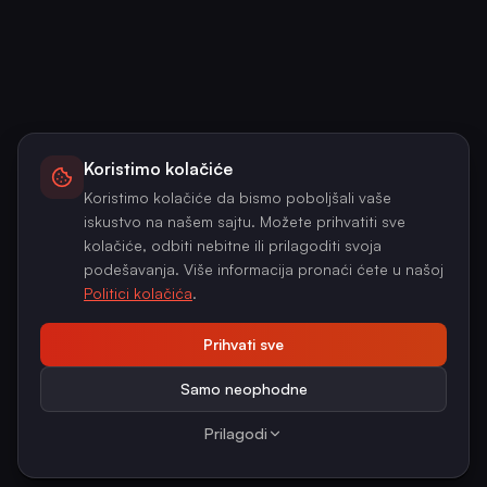
Koristimo kolačiće
Koristimo kolačiće da bismo poboljšali vaše
iskustvo na našem sajtu. Možete prihvatiti sve
kolačiće, odbiti nebitne ili prilagoditi svoja
podešavanja. Više informacija pronaći ćete u našoj
Politici kolačića
.
Prihvati sve
Samo neophodne
Prilagodi