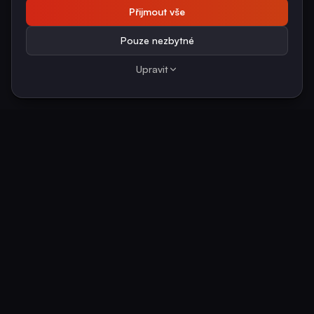
Přijmout vše
Pouze nezbytné
Upravit