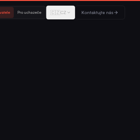
🇨🇿
CZ
Kontaktujte nás
vatele
Pro uchazeče