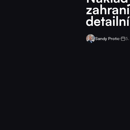
zahran
detailn
Sandy Protic
5.