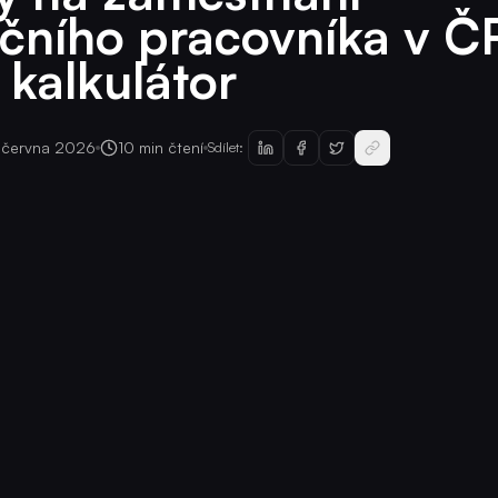
ičního pracovníka v 
í kalkulátor
 června 2026
10 min čtení
Sdílet: