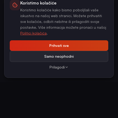
Koristimo kolačiće
Koristimo kolačiće kako bismo poboljšali vaše
iskustvo na našoj web stranici. Možete prihvatiti
sve kolačiće, odbiti nebitne ili prilagoditi svoje
postavke. Više informacija možete pronaći u našoj
Politici kolačića
.
Prihvati sve
Samo neophodni
Prilagodi
KLJUČNE BROJKE I PRAVNI OKVIR
2026.