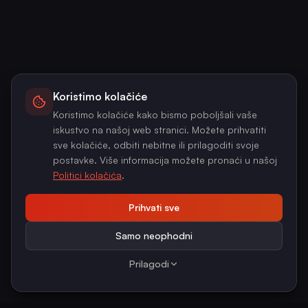
Koristimo kolačiće
Koristimo kolačiće kako bismo poboljšali vaše
iskustvo na našoj web stranici. Možete prihvatiti
sve kolačiće, odbiti nebitne ili prilagoditi svoje
postavke. Više informacija možete pronaći u našoj
Politici kolačića
.
Prihvati sve
Samo neophodni
Prilagodi