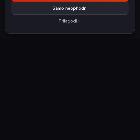
Samo neophodni
Prilagodi
BRZI ODGOVOR
Za koje industrije Humble Hunters
dovodi strane radnike u Hrvatskoj?
Pokrivamo 9 sektora s najvećim manjkom radne
snage u Hrvatskoj: ugostiteljstvo, građevinarstvo,
proizvodnju, transport, poljoprivredu, čišćenje,
tehničke obrte, brodogradnju i zdravstvo/njegu. U
svakom imamo provjerene profile zanimanja i
operativna iskustva s 250+ poslodavaca.