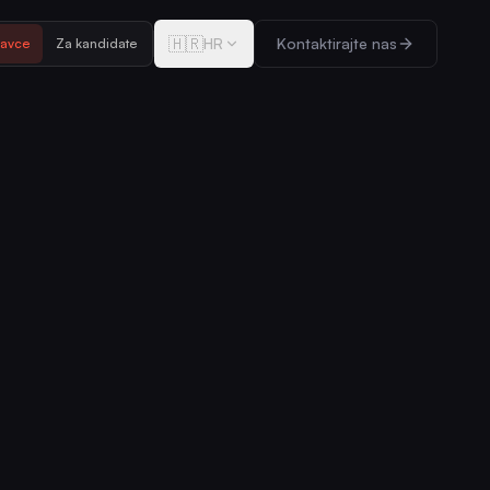
🇭🇷
HR
Kontaktirajte nas
davce
Za kandidate