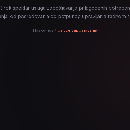
širok spektar usluga zapošljavanja prilagođenih potreba
anja, od posredovanja do potpunog upravljanja radnom 
Naslovnica
Usluge zapošljavanja