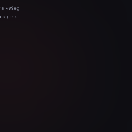
ma vašeg
snagom.