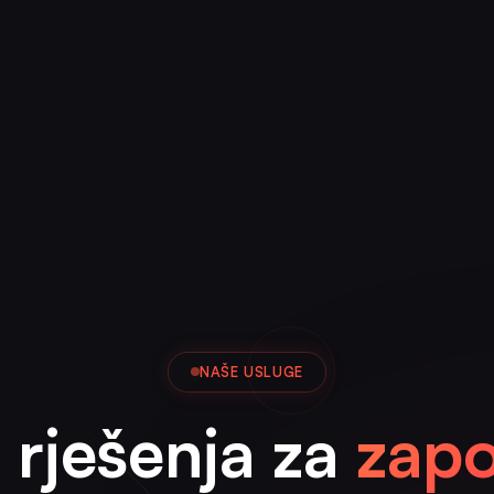
NAŠE USLUGE
 rješenja za
zapo