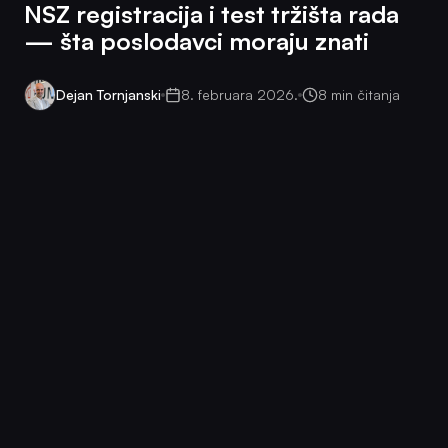
NSZ registracija i test tržišta rada
— šta poslodavci moraju znati
Dejan Tornjanski
8. februara 2026.
8 min čitanja