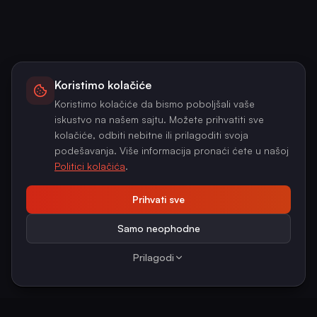
Koristimo kolačiće
Koristimo kolačiće da bismo poboljšali vaše
iskustvo na našem sajtu. Možete prihvatiti sve
kolačiće, odbiti nebitne ili prilagoditi svoja
podešavanja. Više informacija pronaći ćete u našoj
Politici kolačića
.
Prihvati sve
Samo neophodne
Prilagodi