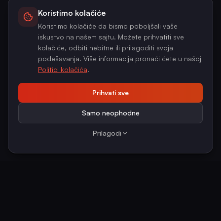
Koristimo kolačiće
Koristimo kolačiće da bismo poboljšali vaše
iskustvo na našem sajtu. Možete prihvatiti sve
kolačiće, odbiti nebitne ili prilagoditi svoja
podešavanja. Više informacija pronaći ćete u našoj
Politici kolačića
.
Prihvati sve
Samo neophodne
Prilagodi