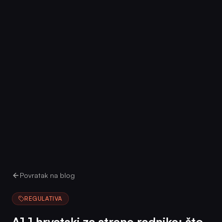
Povratak na blog
REGULATIVA
A1.1 hrvatski za strane radnike: što