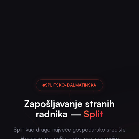
SPLITSKO-DALMATINSKA
Zapošljavanje stranih
radnika —
Split
Split kao drugo najveće gospodarsko središte
Hrvatske ima veliku potražnju za stranim