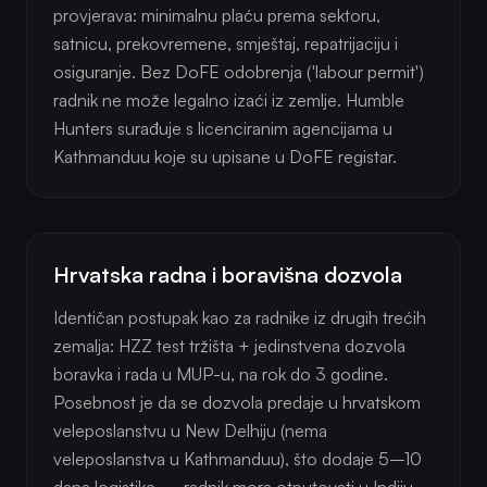
provjerava: minimalnu plaću prema sektoru,
satnicu, prekovremene, smještaj, repatrijaciju i
osiguranje. Bez DoFE odobrenja ('labour permit')
radnik ne može legalno izaći iz zemlje. Humble
Hunters surađuje s licenciranim agencijama u
Kathmanduu koje su upisane u DoFE registar.
Hrvatska radna i boravišna dozvola
Identičan postupak kao za radnike iz drugih trećih
zemalja: HZZ test tržišta + jedinstvena dozvola
boravka i rada u MUP-u, na rok do 3 godine.
Posebnost je da se dozvola predaje u hrvatskom
veleposlanstvu u New Delhiju (nema
veleposlanstva u Kathmanduu), što dodaje 5–10