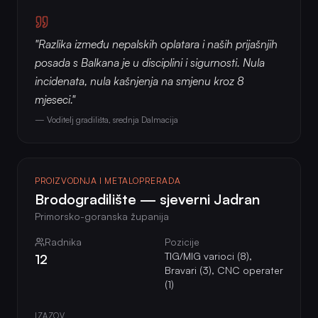
"Razlika između nepalskih oplatara i naših prijašnjih
posada s Balkana je u disciplini i sigurnosti. Nula
incidenata, nula kašnjenja na smjenu kroz 8
mjeseci."
— Voditelj gradilišta, srednja Dalmacija
PROIZVODNJA I METALOPRERADA
Brodogradilište — sjeverni Jadran
Primorsko-goranska županija
Radnika
Pozicije
TIG/MIG varioci (8),
12
Bravari (3), CNC operater
(1)
IZAZOV