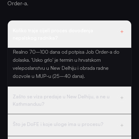
Order-a.
Koliko traje cijeli proces dovođenja
nepalskog radnika?
Realno 70–100 dana od potpisa Job Order-a do
dolaska. 'Usko grlo' je termin u hrvatskom
veleposlanstvu u New Delhiju i obrada radne
dozvole u MUP-u (25–40 dana).
Zašto se viza predaje u New Delhiju, a ne u
Kathmanduu?
Što je DoFE i koje uloge ima u procesu?