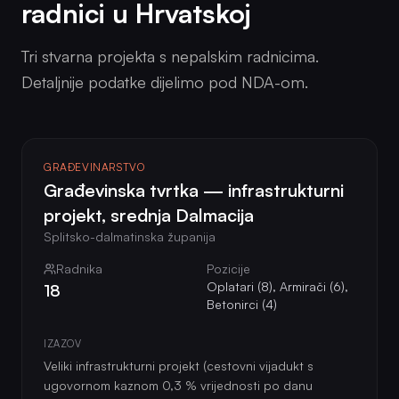
radnici u Hrvatskoj
Tri stvarna projekta s nepalskim radnicima.
Detaljnije podatke dijelimo pod NDA-om.
GRAĐEVINARSTVO
Građevinska tvrtka — infrastrukturni
projekt, srednja Dalmacija
Splitsko-dalmatinska županija
Radnika
Pozicije
Oplatari (8), Armirači (6),
18
Betonirci (4)
IZAZOV
Veliki infrastrukturni projekt (cestovni vijadukt s
ugovornom kaznom 0,3 % vrijednosti po danu