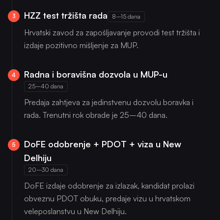
HZZ test tržišta rada
3
8–15 dana
Hrvatski zavod za zapošljavanje provodi test tržišta i
izdaje pozitivno mišljenje za MUP.
Radna i boravišna dozvola u MUP-u
4
25–40 dana
Predaja zahtjeva za jedinstvenu dozvolu boravka i
rada. Trenutni rok obrade je 25–40 dana.
DoFE odobrenje + PDOT + viza u New
5
Delhiju
20–30 dana
DoFE izdaje odobrenje za izlazak, kandidat prolazi
obveznu PDOT obuku, predaje vizu u hrvatskom
veleposlanstvu u New Delhiju.