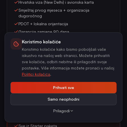
Hrvatska viza (New Delhi) i avionska karta
Smještaj prvog mjeseca + organizacija
dugoročnog
PDOT + lokalna orijentacija
Garancija zamjene 90 dana
Koristimo kolačiće
Zatraži procjenu
Koristimo kolačiće kako bismo poboljšali vaše
iskustvo na našoj web stranici. Možete prihvatiti
sve kolačiće, odbiti nebitne ili prilagoditi svoje
postavke. Više informacija možete pronaći u našoj
Politici kolačića
.
Scale (6–20 radnika)
Najčešći paket za građevinske tvrtke, srednje
Prihvati sve
proizvodne pogone i logističke centre.
Samo neophodni
Na upit
Prilagodi
po radniku
Sve iz Starter paketa