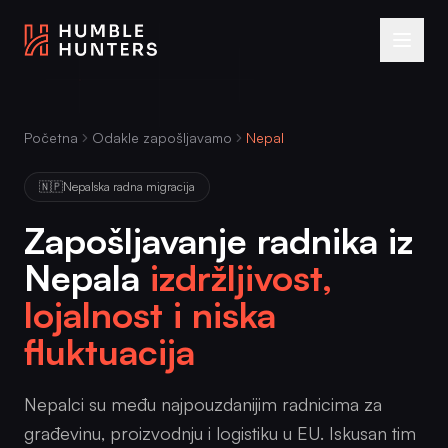
Preskoči na sadržaj
Početna
Odakle zapošljavamo
Nepal
🇳🇵
Nepalska radna migracija
Zapošljavanje radnika iz
Nepala
izdržljivost,
lojalnost i niska
fluktuacija
Nepalci su među najpouzdanijim radnicima za
građevinu, proizvodnju i logistiku u EU. Iskusan tim