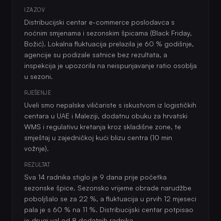
IZAZOV
Distribucijski centar e-commerce poslodavca s
noćnim smjenama i sezonskim špicama (Black Friday,
Božić). Lokalna fluktuacija prelazila je 60 % godišnje,
agencije su podizale satnice bez rezultata, a
inspekcija je upozorila na neispunjavanje ratio osoblja
u sezoni.
RJEŠENJE
Uveli smo nepalske viličariste s iskustvom iz logističkih
centara u UAE i Maleziji, dodatnu obuku za hrvatski
WMS i regulativu kretanja kroz skladišne zone, te
smještaj u zajedničkoj kući blizu centra (10 min
vožnje).
REZULTAT
Sva 14 radnika stiglo je 9 dana prije početka
sezonske špice. Sezonsko vrijeme obrade narudžbe
poboljšalo se za 22 %, a fluktuacija u prvih 12 mjeseci
pala je s 60 % na 11 %. Distribucijski centar potpisao
je drugi val od 8 dodatnih radnika.