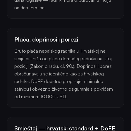
dana logistike — radnik mora otputovati u Indiju
na dan termina.
Plaća, doprinosi i porezi
Bruto plaća nepalskog radnika u Hrvatskoj ne
smije biti niža od plaće domaćeg radnika na istoj
poziciji (Zakon o radu, čl. 90.). Doprinosi i porez
obračunavaju se identično kao za hrvatskog
radnika. DoFE dodatno propisuje minimalnu
satnicu i obvezno životno osiguranje s pokrićem
od minimum 10.000 USD.
Smještaj — hrvatski standard + DoFE