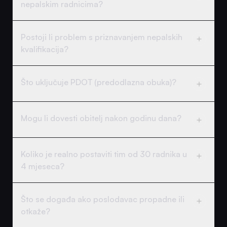
nepalskim radnicima?
Postoji li problem s priznavanjem nepalskih
kvalifikacija?
Što uključuje PDOT (predodlazna obuka)?
Mogu li dovesti obitelj nakon godinu dana?
Koliko je realno postaviti tim od 30 radnika u
4 mjeseca?
Što se događa ako poslodavac propadne ili
otkaže?