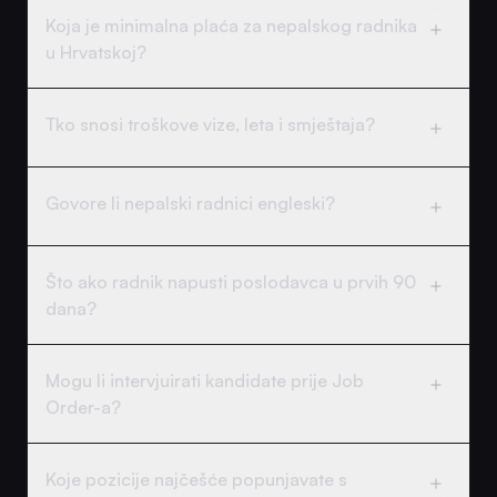
Koja je minimalna plaća za nepalskog radnika
u Hrvatskoj?
Tko snosi troškove vize, leta i smještaja?
Govore li nepalski radnici engleski?
Što ako radnik napusti poslodavca u prvih 90
dana?
Mogu li intervjuirati kandidate prije Job
Order-a?
Koje pozicije najčešće popunjavate s