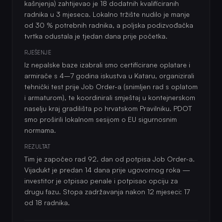
kašnjenja) zahtijevao je 18 dodatnih kvalificiranih
radnika u 3 mjeseca. Lokalno tržište nudilo je manje
od 30 % potrebnih radnika, a poljska podizvođačka
tvrtka odustala je tjedan dana prije početka.
RJEŠENJE
Iz nepalske baze izabrali smo certificirane oplatare i
armirače s 4–7 godina iskustva u Kataru, organizirali
tehnički test prije Job Order-a (snimljen rad s oplatom
i armaturom), te koordinirali smještaj u kontejnerskom
naselju kraj gradilišta po hrvatskom Pravilniku. PDOT
smo proširili lokalnom sesijom o EU sigurnosnim
normama.
REZULTAT
Tim je započeo rad 92. dan od potpisa Job Order-a.
Vijadukt je predan 14 dana prije ugovornog roka —
investitor je otpisao penale i potpisao opciju za
drugu fazu. Stopa zadržavanja nakon 12 mjeseci: 17
od 18 radnika.