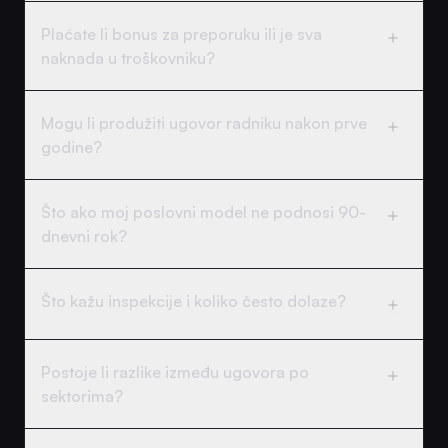
Plaćate li bonus za preporuku ili je sva
naknada u troškovniku?
Mogu li produžiti ugovor radniku nakon prve
godine?
Što ako moj poslovni model ne podnosi 90-
dnevni rok?
Što kažu inspekcije i koliko često dolaze?
Postoje li razlike između ugovora po
sektorima?