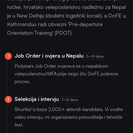
točke: hrvatsko veleposlanstvo nadležno za Nepal
je u New Delhiju (dodatni logistički korak), a DoFE u
Kathmanduu radi obvezni 'Pre-departure
Orientation Training' (PDOT).
Job Order i ovjera u Nepalu
1
5–10 dana
Potpisani Job Order ovjerava se u nepalskom
veleposlanstvu/MFA prije nego što DoFE pokrene
proces.
Selekcija i intervju
2
7–12 dana
Shortlist iz baze 2.000+ aktivnih kandidata. Vi vodite
video intervju, mi organiziramo prevoditelja i tehnički
test.