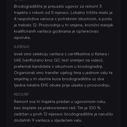
Brodogradilište je preuzelo ugovor za remont 3
trajekta s rokom od 5 mjeseci. Lokalno tržište imalo je
4 raspoloživa varioca s potrebnim iskustvom, a poslu
je trebalo 12. Proizvodnja u tri smjene, kronični manjak
kvalificiranih varilaca godinama je opterećivao
isporuke.
RJEŠENJE
Izveli smo selekciju varilaca s certifikatima iz Katara i
UAE (verificirano kroz QC test snimljen na video),
preferirali kandidate s iskustvom u brodogradnji.
Organizirali smo transfer cijelog tima u jednom valu te
smještaj u tri vlastite kuće brodogradilišta uz dva
tjedna lokalne EHS obuke prije ulaska u proizvodnju.
REZULTAT
Remont sva tri trajekta predan u ugovornom roku,
bez doplate za prekovremeni rad. Tim je 100 %
zadržan u prvih 12 mjeseci; brodogradilište je naručilo
dodatnih 9 varilaca u sljedećem valu.