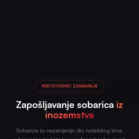
DEFICITARNO ZANIMANJE
Zapošljavanje sobarica
iz
inozemstva
Sobarice su nezamjenjiv dio hotelskog tima,