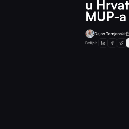
u Hrvat
MUP-a
Dejan Tornjanski
Podijeli: