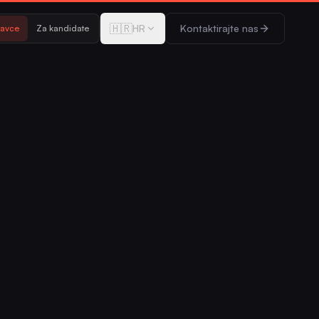
🇭🇷
HR
Kontaktirajte nas
davce
Za kandidate