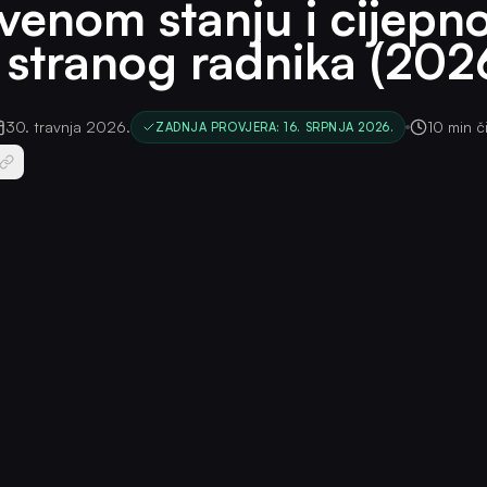
venom stanju i cijep
 stranog radnika (202
30. travnja 2026.
10 min č
ZADNJA PROVJERA: 16. SRPNJA 2026.