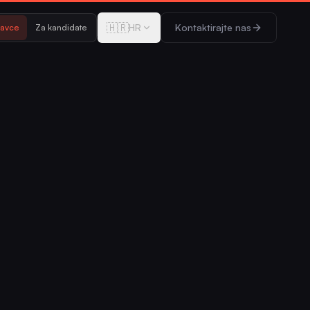
🇭🇷
HR
Kontaktirajte nas
davce
Za kandidate