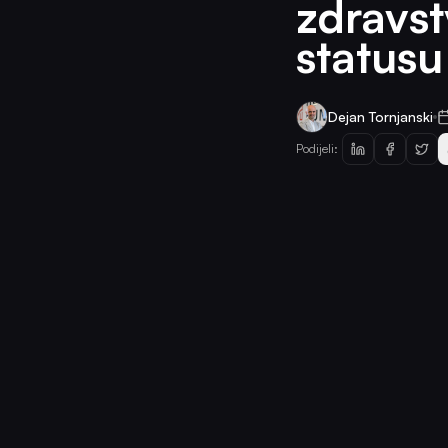
zdravst
statusu
Dejan Tornjanski
Podijeli: