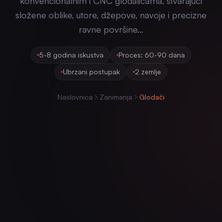
konvencionalnim i CNC glodalicama, stvarajući
složene oblike, utore, džepove, navoje i precizne
ravne površine...
5-8 godina iskustva
Proces: 60-90 dana
Ubrzani postupak
2 zemlje
Naslovnica
Zanimanja
Glodači