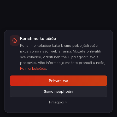
Koristimo kolačiće
Koristimo kolačiće kako bismo poboljšali vaše
iskustvo na našoj web stranici. Možete prihvatiti
sve kolačiće, odbiti nebitne ili prilagoditi svoje
postavke. Više informacija možete pronaći u našoj
Politici kolačića
.
Prihvati sve
Samo neophodni
Prilagodi