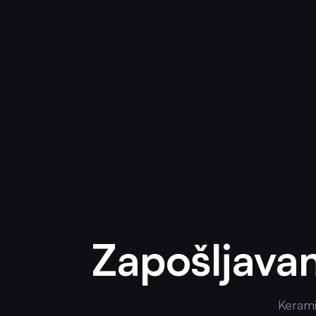
Zapošljava
Keramič