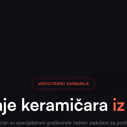
DEFICITARNO ZANIMANJE
nje keramičara
i
ari su specijalizirani građevinski radnici zaduženi za post