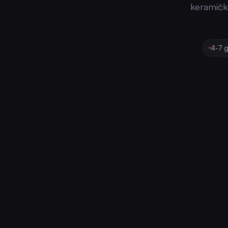
keramički
4-7 g