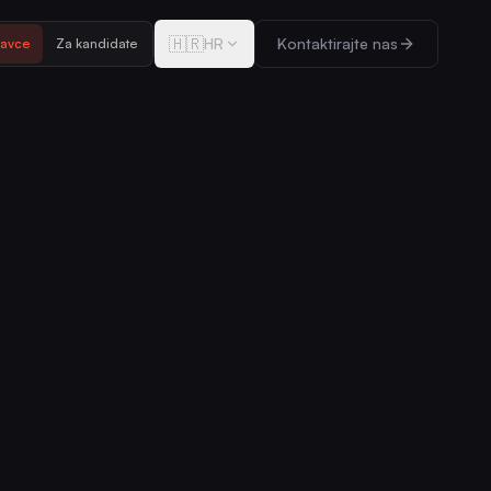
🇭🇷
HR
Kontaktirajte nas
davce
Za kandidate