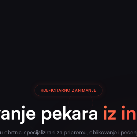
DEFICITARNO ZANIMANJE
vanje pekara
iz 
u obrtnici specijalizirani za pripremu, oblikovanje i pečen