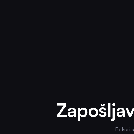
Zapošlja
Pekari s