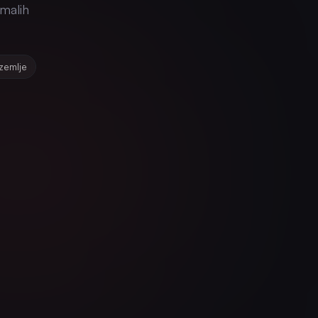
 malih
zemlje