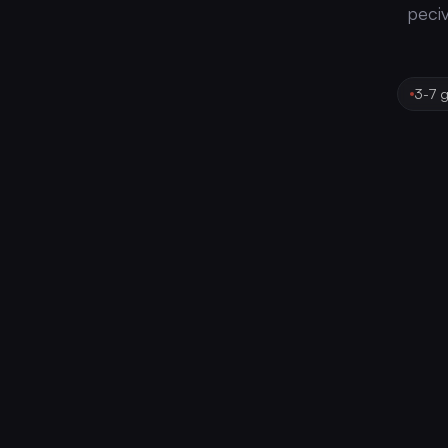
peciv
3-7 g