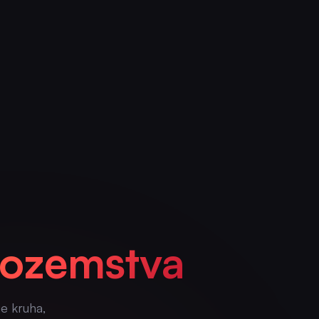
inozemstva
je kruha,