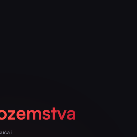
nozemstva
kuća i