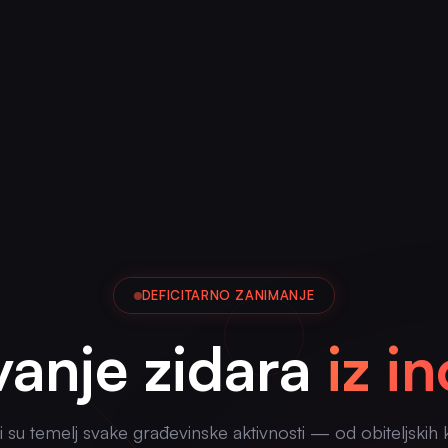
DEFICITARNO ZANIMANJE
vanje zidara
iz i
i su temelj svake građevinske aktivnosti — od obiteljskih 