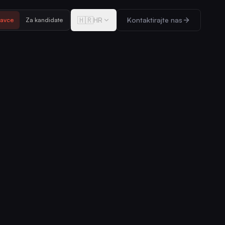
🇭🇷
HR
Kontaktirajte nas
davce
Za kandidate